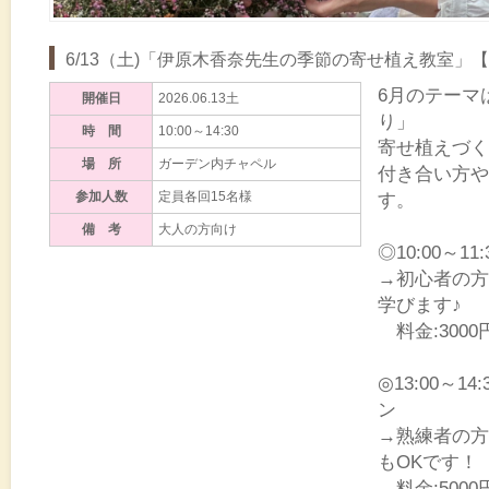
6/13（土)「伊原木香奈先生の季節の寄せ植え教室」
6月のテーマ
開催日
2026.06.13土
り」
時 間
10:00～14:30
寄せ植えづく
場 所
ガーデン内チャペル
付き合い方や
参加人数
定員各回15名様
す。
備 考
大人の方向け
◎10:00～1
→初心者の方
学びます♪
料金:300
◎13:00～1
ン
→熟練者の方
もOKです！
料金:500